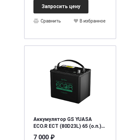
Запросить цену
Сравнить
В избранное
Аккумулятор GS YUASA
ECO.R ECT (80D23L) 65 (о.п.)
[232*173*202/225/550]
7 000 ₽