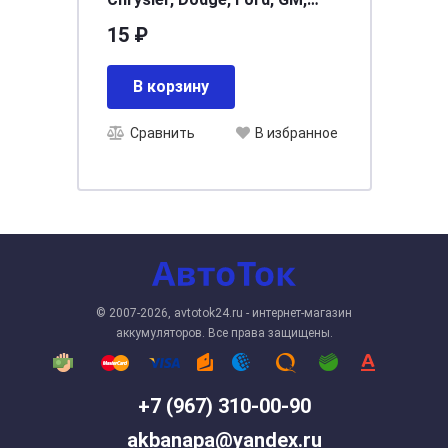
Opel 6030441, 388577S
15 ₽
(388577-S), W705589S300
(W7055
В корзину
Сравнить
В избранное
© 2007-2026, avtotok24.ru - интернет-магазин
аккумуляторов. Все права защищены.
+7 (967) 310-00-90
akbanapa@yandex.ru