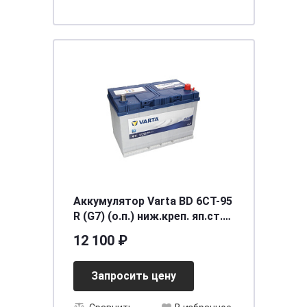
Аккумулятор Varta BD 6CT-95
R (G7) (о.п.) ниж.креп. яп.ст.
[д306ш173в225/830]
12 100 ₽
Запросить цену