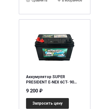
Сравнить
В избранное
Аккумулятор SUPER
PRESIDENT E-NEX 6СТ- 90
(XDC27MF) (глубокого
9 200 ₽
разряда) [д302ш172в230/600]
[27]
Запросить цену