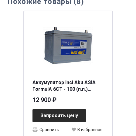
Похожие товары (8)
Аккумулятор Inci Aku ASIA
FormulА 6СТ - 100 (п.п.)
(115D31R) ниж.креп.
12 900 ₽
[д306ш175в224/760] [D31]
Запросить цену
Сравнить
В избранное