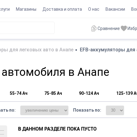
слуги
Магазины
Доставка и оплата
О нас
Вакансии
Во
Сравнение
Изб
ры для легковых авто в Анапе
•
EFB-аккумуляторы для 
 автомобиля в Анапе
55-74 Ач
75-85 Ач
90-124 Ач
125-139 А
ать по:
Показать по:
В ДАННОМ РАЗДЕЛЕ ПОКА ПУСТО