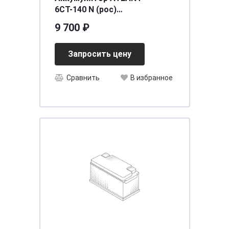
6СТ-140 N (рос)
[д515ш176в230/900] [A]
9 700 ₽
Запросить цену
Сравнить
В избранное