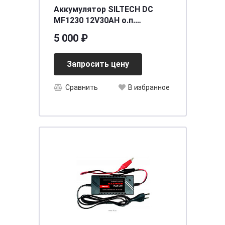
Аккумулятор SILTECH DC
MF1230 12V30AH о.п.
(YTX30L-BS) AGM сух/зар с/
5 000 ₽
эл (уп.2 шт)
[д167ш127в/175/320
Запросить цену
Сравнить
В избранное