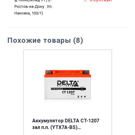
Ростов-на-Дону . Ул.
Нансена, 103/1)
Похожие товары (8)
Аккумулятор DELTA СТ-1207
зал п.п. (YTX7A-BS)
[д152ш87в95/105]