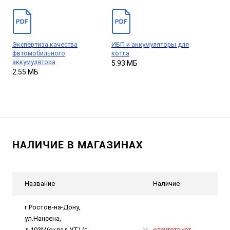
Экспертиза качества
ИБП и аккумуляторы для
фвтомобильного
котла
аккумулятора
5.93 МБ
2.55 МБ
НАЛИЧИЕ В МАГАЗИНАХ
Название
Наличие
г.Ростов-на-Дону,
ул.Нансена,
д.103М(склад УТ) (г.
отсутствует