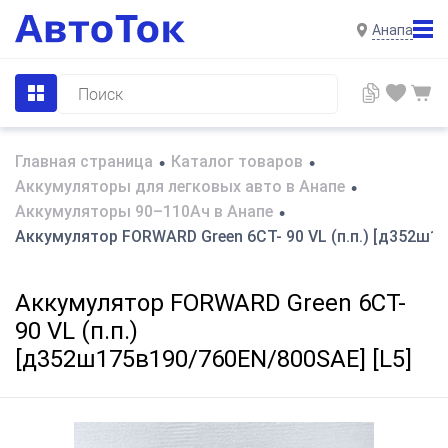
Анапа
Главная страница
Каталог товаров
•
•
Аккумуляторы для легковых авто в Анапе
•
Аккумуляторы 90–110Ач в Анапе
•
Аккумулятор FORWARD Green 6СТ- 90 VL (п.п.) [д352ш17
Аккумулятор FORWARD Green 6СТ-
90 VL (п.п.)
[д352ш175в190/760EN/800SAE] [L5]