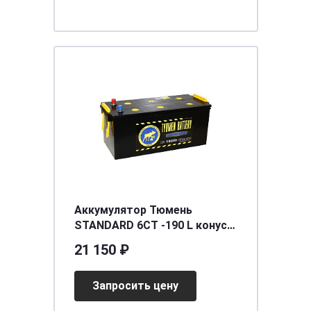
Аккумулятор Тюмень
STANDARD 6СТ -190 L конус
рос.Ca/Ca
21 150 ₽
[д518ш228в240/1300]
Запросить цену