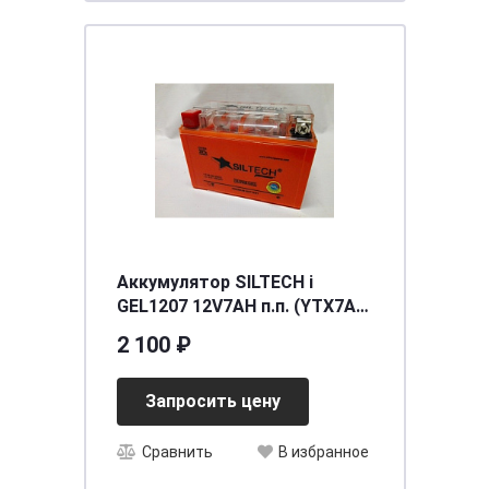
Аккумулятор SILTECH i
GEL1207 12V7AH п.п. (YTX7A-
BS) (уп.8 шт)
2 100 ₽
[д150ш87в94/100]
Запросить цену
Сравнить
В избранное