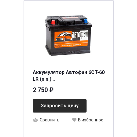
Аккумулятор Автофан 6СТ-60
LR (п.п.)
[д242ш175в190/470EN] [L2]
2 750 ₽
Запросить цену
Сравнить
В избранное