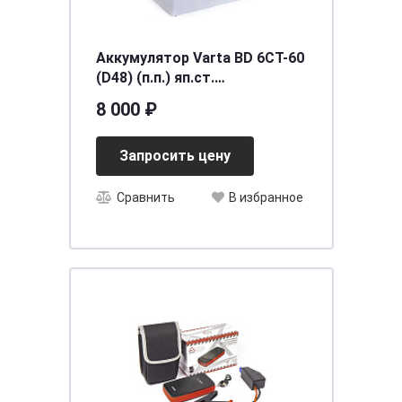
Аккумулятор Varta BD 6CT-60
(D48) (п.п.) яп.ст.
[д232ш173в225/540]
8 000 ₽
Запросить цену
Сравнить
В избранное