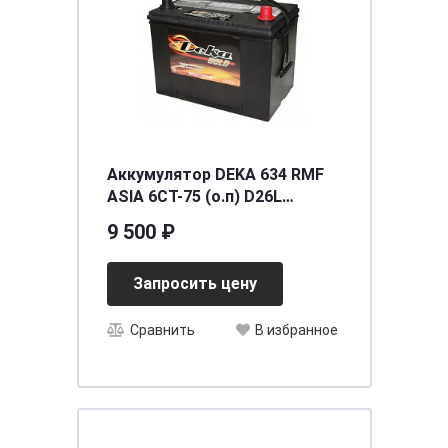
Аккумулятор DEKA 634 RMF
ASIA 6СТ-75 (о.п) D26L
ниж.креп.
9 500 ₽
[д260ш173в200(222)/690]
[D26]
Запросить цену
Сравнить
В избранное