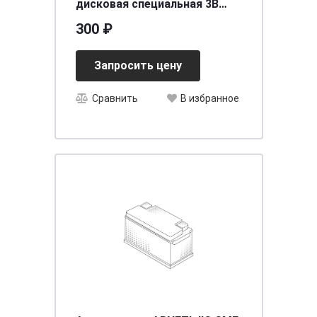
дисковая специальная 3В
2шт Energizer Lithium CR2025
300 ₽
BL-2
Запросить цену
Сравнить
В избранное