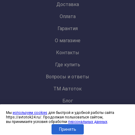
Доставка
Оплата
Гарантия
О магазине
Контакты
Где купить
Вопросы и ответы
ТМ Автоток
Блог
Мы
используем cookies
для быстрой и удобной работы сайта
Политика конфиденциальности и обработки персональных данных
https://avtotok24.ru/. Продолжая пользоваться сайтом,
Согласие на обработку файлов cookies
вы принимаете условия обработки
персональных данных
.
Принять