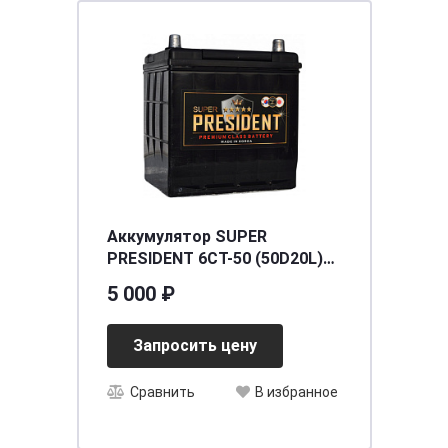
Аккумулятор SUPER
PRESIDENT 6СТ-50 (50D20L)
ниж.креп. о.п.
5 000 ₽
[д200ш172в200/450] [D20]
Запросить цену
Сравнить
В избранное