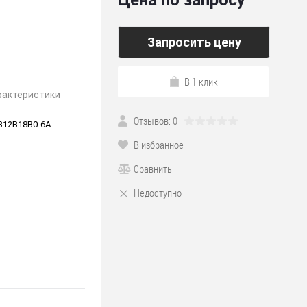
Цена по запросу
Запросить цену
В 1 клик
рактеристики
Отзывов: 0
В12В18В0-6А
В избранное
Сравнить
Недоступно