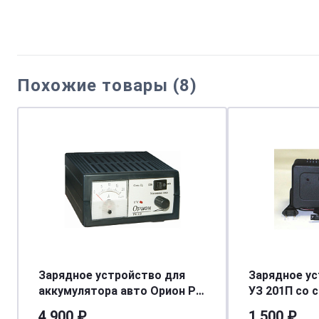
Похожие товары (8)
Зарядное устройство для
Зарядное ус
аккумулятора авто Орион PW
УЗ 201П cо 
415 (автоматич-руч. 0,8-20А,
амперметр
4 900 ₽
1 500 ₽