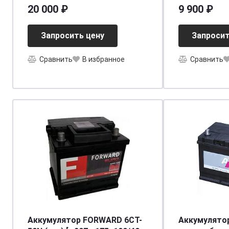
[д254ш175в173(200)/765]
20 000 ₽
9 900 ₽
Запросить цену
Запросит
Сравнить
В избранное
Сравнить
Аккумулятор FORWARD 6СТ-
Аккумулято