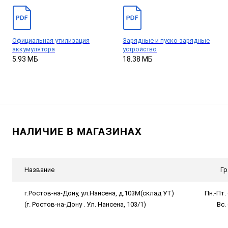
Официальная утилизация
Зарядные и пуско-зарядные
аккумулятора
устройство
5.93 МБ
18.38 МБ
НАЛИЧИЕ В МАГАЗИНАХ
Название
Гр
г.Ростов-на-Дону, ул.Нансена, д.103М(склад УТ)
Пн.-Пт. 
(г. Ростов-на-Дону . Ул. Нансена, 103/1)
Вс.