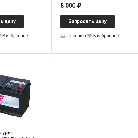
[д354ш175в190/800] [L5]
(LB4.80.062.A)
8 000 ₽
необслуживаемый
[д315ш175в175/620]
ь цену
Запросить цену
В избранное
Сравнить
В избранное
р для