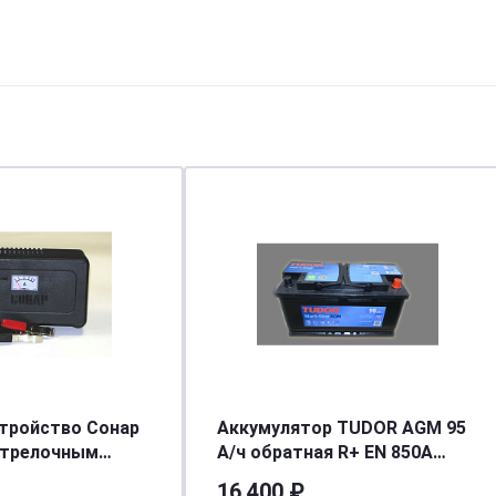
тройство Сонар
Аккумулятор TUDOR AGM 95
стрелочным
А/ч обратная R+ EN 850A
ом
353x175x190 TK950 TK950
16 400 ₽