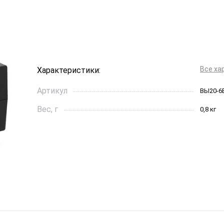
Все ха
Характеристики:
Артикул
ВЫ20-6
Вес, г
0,8 кг