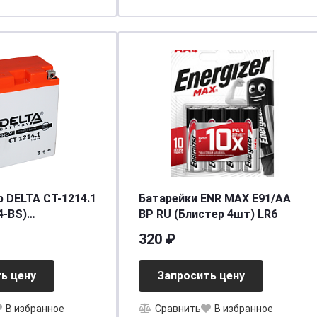
 DELTA СТ-1214.1
Батарейки ENR MAX E91/AA
4-BS)
BP RU (Блистер 4шт) LR6
4/165]
320 ₽
ь цену
Запросить цену
В избранное
Сравнить
В избранное