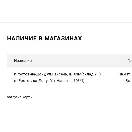
НАЛИЧИЕ В МАГАЗИНАХ
Название
Гр
г.Ростов-на-Дону, ул.Нансена, д.103М(склад УТ)
Пн.-Пт. 
(г. Ростов-на-Дону . Ул. Нансена, 103/1)
Вс.
загрузка карты...