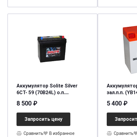
Аккумулятор Solite Silver
Аккумулятор
6СТ- 59 (70B24L) о.п.
зал.п.п. (YB1
[д236ш128в220/520] [B24]
[д132ш89в16
8 500 ₽
5 400 ₽
Запросить цену
Запросит
Сравнить
В избранное
Сравнить