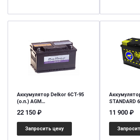
Аккумулятор Delkor 6CT-95
Аккумулято
(о.п.) AGM
STANDARD 6СТ
[д353ш175в190/900]
[д352ш175в1
22 150 ₽
11 900 ₽
Запросить цену
Запросит