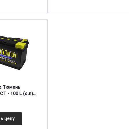
р Тюмень
 - 100 L (о.п)
90/790]
ь цену