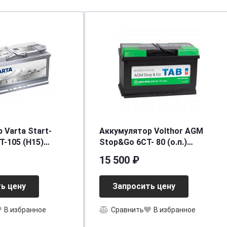
ta Start-
Аккумулятор Volthor AGM
05 (Н15)
Stop&Go 6CT- 80 (о.п.)
[д315ш175в190/800]
15 500 ₽
[д393ш175в190/950] [L6]
ь цену
Запросить цену
В избранное
Сравнить
В избранное