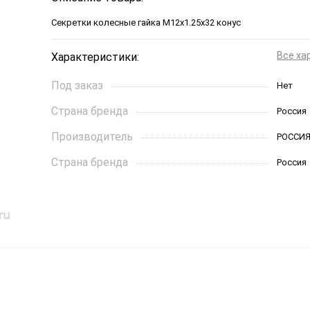
Секретки колесные гайка M12x1.25x32 конус
Все ха
Характеристики:
Под заказ
Нет
Страна бренда
Россия
Производитель
РОССИ
Страна бренда
Россия
Хит продаж
Нет