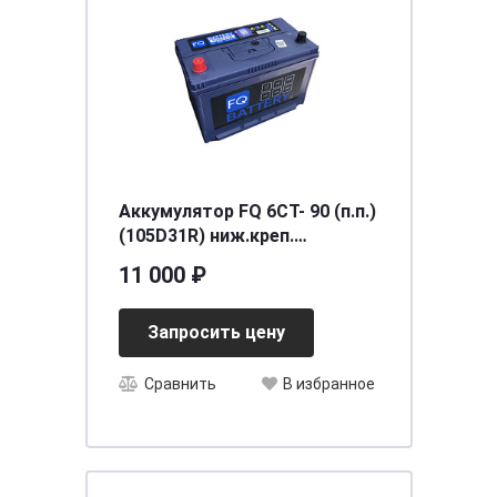
Аккумулятор FQ 6СТ- 90 (п.п.)
(105D31R) ниж.креп.
[д303ш172в220/750] [D31]
11 000 ₽
Запросить цену
Сравнить
В избранное