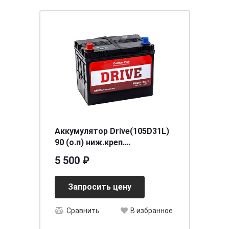
Аккумулятор Drive(105D31L)
90 (о.п) ниж.креп.
[д306ш173в225/600] [D31]
5 500 ₽
Запросить цену
Сравнить
В избранное