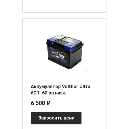
Аккумулятор Volthor Ultra
6СТ- 60 оп низк.
необслуживаемый
6 500 ₽
[д242ш175в175/550] [LB2]
Запросить цену