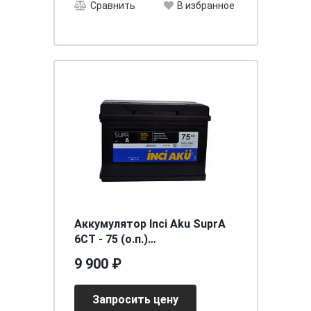
Сравнить
В избранное
Аккумулятор Inci Aku SuprA
6СТ - 75 (о.п.)
[д278ш175в190/700] [L3]
9 900 ₽
Запросить цену