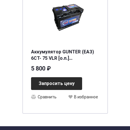
Аккумулятор GUNTER (ЕАЗ)
6СТ- 75 VLR [о.п.]
[д276ш175в190/540EN/600SAE]
5 800 ₽
[L3]
Запросить цену
Сравнить
В избранное