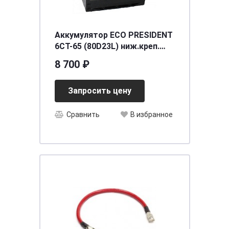
Аккумулятор ECO PRESIDENT
6СТ-65 (80D23L) ниж.креп.
о.п. [д230ш172в225/600] [D23]
8 700 ₽
Запросить цену
Сравнить
В избранное