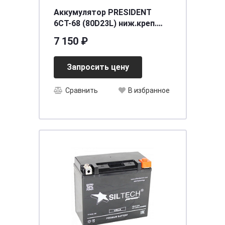
Аккумулятор PRESIDENT
6СТ-68 (80D23L) ниж.креп.
о.п. [д230ш173в225/600]
7 150 ₽
[D23], шт
Запросить цену
Сравнить
В избранное