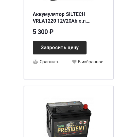
Аккумулятор SILTECH
VRLA1220 12V20Аh о.п.
(YTХ20L-BS) (уп.4 шт)
5 300 ₽
[д175ш87в155/270]
Запросить цену
Сравнить
В избранное