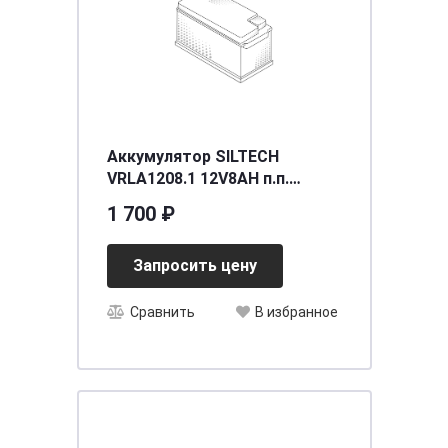
Аккумулятор SILTECH
VRLA1208.1 12V8AH п.п.
(12N7-3B) (уп.? шт)
1 700 ₽
[д137ш76в124/???]
Запросить цену
Сравнить
В избранное