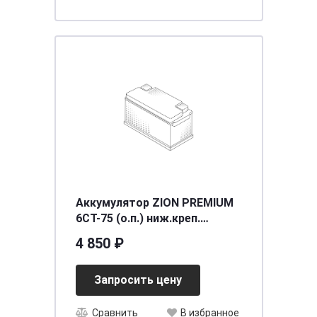
Аккумулятор ZION PREMIUM
6СТ-75 (о.п.) ниж.креп.
[д260ш175в220/640] [D26]
4 850 ₽
Запросить цену
Сравнить
В избранное