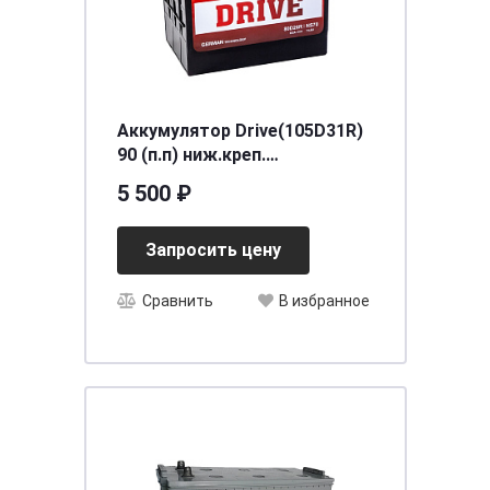
Аккумулятор Drive(105D31R)
90 (п.п) ниж.креп.
[д306ш173в225/600] [D31]
5 500 ₽
Запросить цену
Сравнить
В избранное