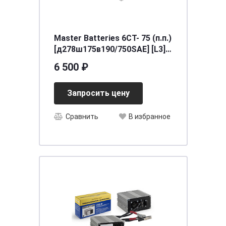
Master Batteries 6СТ- 75 (п.п.)
[д278ш175в190/750SAE] [L3],
шт Беларусь
6 500 ₽
Запросить цену
Сравнить
В избранное