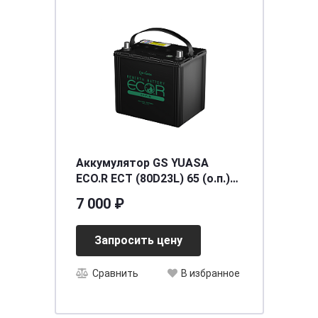
Аккумулятор GS YUASA
ECO.R ECT (80D23L) 65 (о.п.)
[232*173*202/225/550]
7 000 ₽
Запросить цену
Сравнить
В избранное