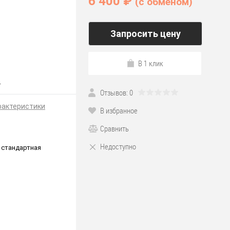
6 400 ₽
(c обменом)
Запросить цену
В 1 клик
.
Отзывов: 0
рактеристики
В избранное
Сравнить
Недоступно
 стандартная