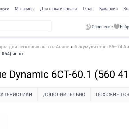
слуги
Магазины
Доставка и оплата
О нас
Вакансии
Во
Сравнение
Изб
ры для легковых авто в Анапе
•
Аккумуляторы 55–74 Ач
054) яп.ст.
 Dynamic 6СТ-60.1 (560 411
АКТЕРИСТИКИ
ДОПОЛНИТЕЛЬНО
ПОХОЖИЕ ТО