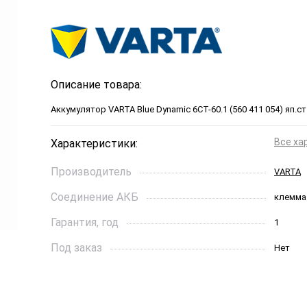
Описание товара:
Аккумулятор VARTA Blue Dynamic 6СТ-60.1 (560 411 054) яп.ст
Все ха
Характеристики:
Производитель
VARTA
Соединение АКБ
клемма
Гарантия, год
1
Под заказ
Нет
Ток холодной прокрутки, A
540
Длинна, см
23