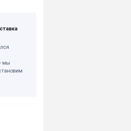
ставка
елся
— мы
становим