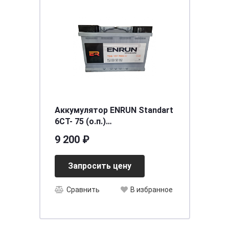
Аккумулятор ENRUN Standart
6СТ- 75 (о.п.)
[д278ш175в190/760EN] [L3]
9 200 ₽
Запросить цену
Сравнить
В избранное