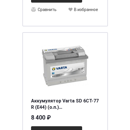
Сравнить
В избранное
Аккумулятор Varta SD 6CT-77
R (E44) (о.п.)
[д278ш175в190/780]
8 400 ₽