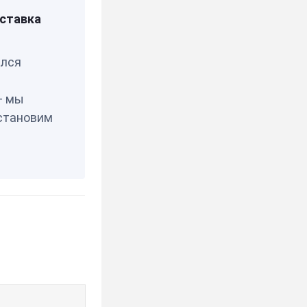
ея
ставка
елся
— мы
становим