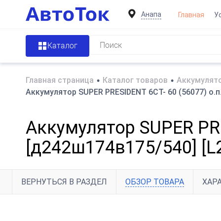
Анапа
Главная
У
Каталог
Главная страница
•
Каталог товаров
•
Аккумулято
Аккумулятор SUPER PRESIDENT 6СТ- 60 (56077) о.п.
Аккумулятор SUPER PRES
[д242ш174в175/540] [L
ВЕРНУТЬСЯ В РАЗДЕЛ
ОБЗОР ТОВАРА
ХАР