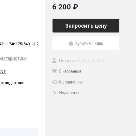
6 200 ₽
Запросить цену
Купить в 1 клик
242ш174в175/540] [L2]
рактеристики
Отзывов: 0
В избранное
ENT
К сравнению
 стандартная
Недоступно