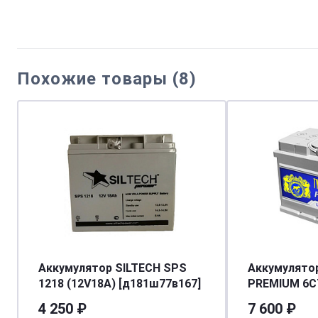
Похожие товары (8)
Аккумулятор SILTECH SPS
Аккумулято
1218 (12V18A) [д181ш77в167]
PREMIUM 6СТ - 64 L (п.п)
[д242ш175в1
4 250 ₽
7 600 ₽