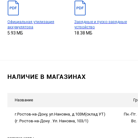
Официальная утилизация
Зарядные и пуско-зарядные
аккумулятора
устройство
5.93 МБ
18.38 МБ
НАЛИЧИЕ В МАГАЗИНАХ
Название
Гр
г.Ростов-на-Дону, ул.Нансена, д.103М(склад УТ)
Пн.-Пт. 
(г. Ростов-на-Дону . Ул. Нансена, 103/1)
Вс.