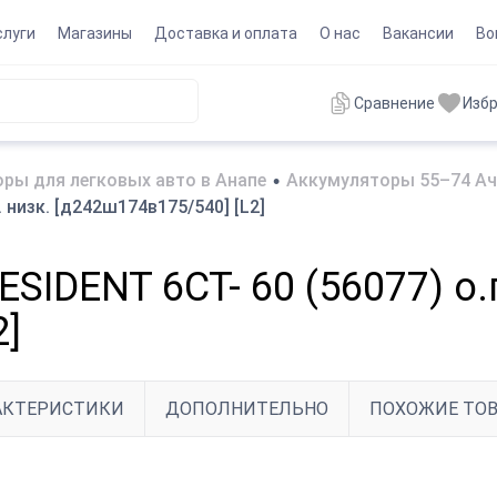
слуги
Магазины
Доставка и оплата
О нас
Вакансии
Во
Сравнение
Изб
ры для легковых авто в Анапе
•
Аккумуляторы 55–74 Ач
 низк. [д242ш174в175/540] [L2]
IDENT 6СТ- 60 (56077) о.п
2]
АКТЕРИСТИКИ
ДОПОЛНИТЕЛЬНО
ПОХОЖИЕ ТО