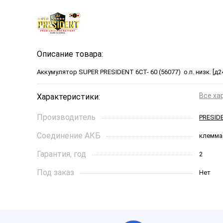
Описание товара:
Аккумулятор SUPER PRESIDENT 6СТ- 60 (56077) о.п. низк. [д
Все ха
Характеристики:
Производитель
PRESID
Соединение АКБ
клемма
Гарантия, год
2
Под заказ
Нет
Ток холодной прокрутки, A
540
Длинна, см
24,2