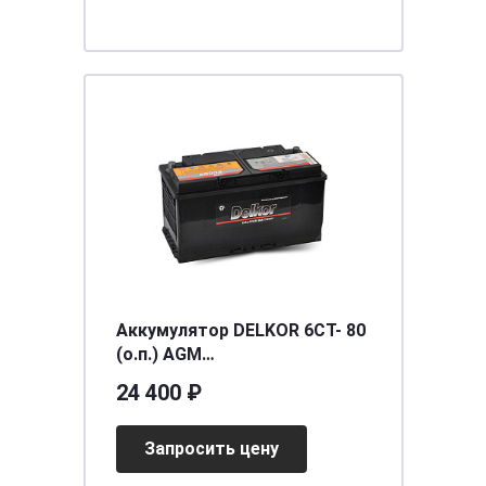
Аккумулятор DELKOR 6СТ- 80
(о.п.) AGM
[д315ш175в195\800]
24 400 ₽
Запросить цену