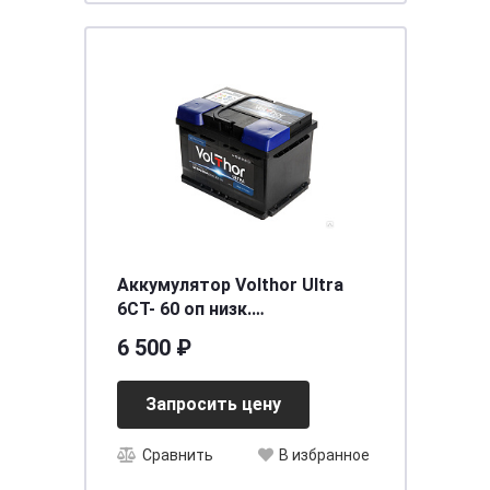
Аккумулятор Volthor Ultra
6СТ- 60 оп низк.
необслуживаемый
6 500 ₽
[д242ш175в175/550] [LB2]
Запросить цену
Сравнить
В избранное