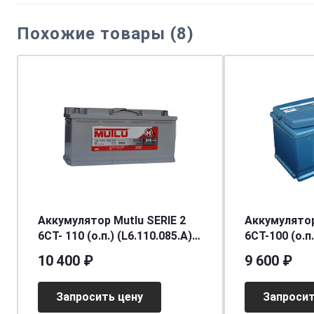
Похожие товары (8)
Аккумулятор Mutlu SERIE 2
Аккумулятор
6CT- 110 (о.п.) (L6.110.085.A)
6СТ-100 (о.п.
[д394ш175в190/850] [L6]
[д352ш175в1
10 400 ₽
9 600 ₽
Запросить цену
Запросит