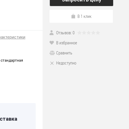
В 1 клик
Отзывов: 0
рактеристики
В избранное
Сравнить
 стандартная
Недоступно
тан
ставка