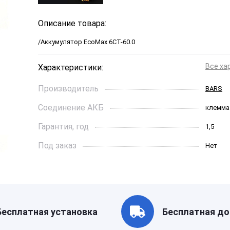
Описание товара:
/Аккумулятор EcoMax 6СТ-60.0
Все ха
Характеристики:
Производитель
BARS
Соединение АКБ
клемма
Гарантия, год
1,5
Под заказ
Нет
Ток холодной прокрутки, A
500
Длинна, см
24,2
Страна бренда
Казахс
Бесплатная установка
Бесплатная до