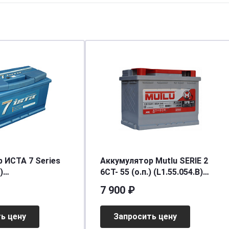
 ИСТА 7 Series
Аккумулятор Mutlu SERIE 2
)
6CT- 55 (о.п.) (L1.55.054.B)
90/850]
[д207ш175в175/450] [L2]
7 900 ₽
ь цену
Запросить цену