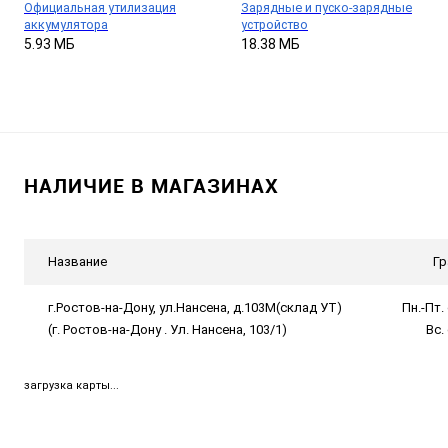
Официальная утилизация
Зарядные и пуско-зарядные
аккумулятора
устройство
5.93 МБ
18.38 МБ
НАЛИЧИЕ В МАГАЗИНАХ
Название
Гр
г.Ростов-на-Дону, ул.Нансена, д.103М(склад УТ)
Пн.-Пт. 
(г. Ростов-на-Дону . Ул. Нансена, 103/1)
Вс.
загрузка карты...