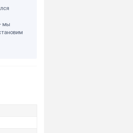
елся
— мы
становим