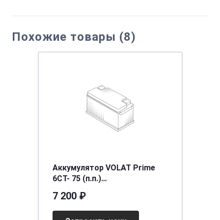
Похожие товары (8)
Аккумулятор VOLAT Prime
6СТ- 75 (п.п.)
[д278ш175в190/760EN] [L3]
7 200 ₽