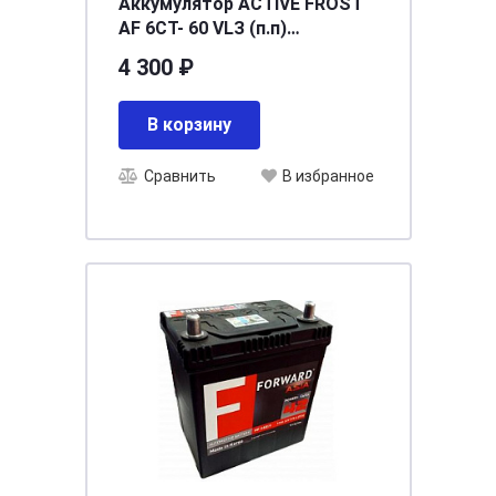
Аккумулятор ACTIVE FROST
AF 6СТ- 60 VLЗ (п.п)
[д242ш175в190/460] [L2]
4 300 ₽
В корзину
Сравнить
В избранное