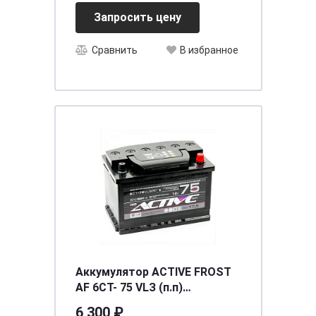
Запросить цену
Сравнить
В избранное
Аккумулятор ACTIVE FROST
AF 6СТ- 75 VLЗ (п.п)
[д278ш175в190/560] [L3]
6 300 ₽