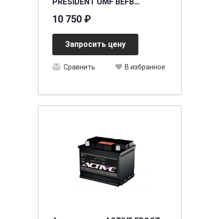
PRESIDENT UMF BEFB
(95D23L) 75 (о.п.) ниж.креп
10 750 ₽
[д230ш172в220/700] [D23]
Запросить цену
Сравнить
В избранное