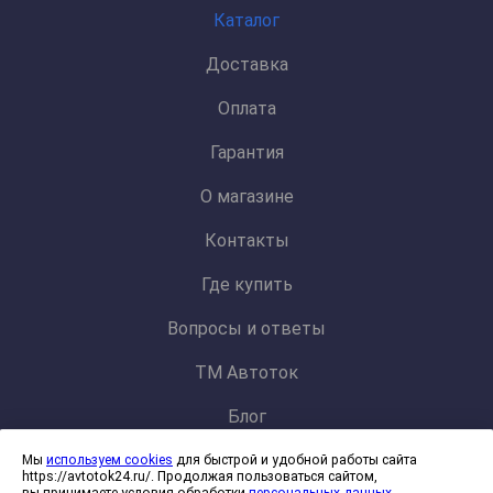
Каталог
Доставка
Оплата
Гарантия
О магазине
Контакты
Где купить
Вопросы и ответы
ТМ Автоток
Блог
Мы
используем cookies
для быстрой и удобной работы сайта
Политика конфиденциальности и обработки персональных данных
https://avtotok24.ru/. Продолжая пользоваться сайтом,
Согласие на обработку файлов cookies