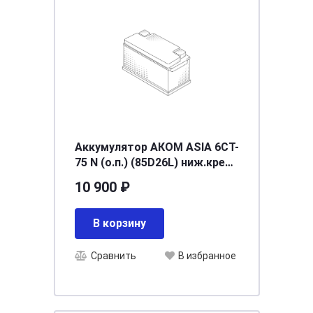
Аккумулятор AКОМ ASIA 6СТ-
75 N (о.п.) (85D26L) ниж.креп
[д260ш173в225/630] [D26]
10 900 ₽
В корзину
Сравнить
В избранное