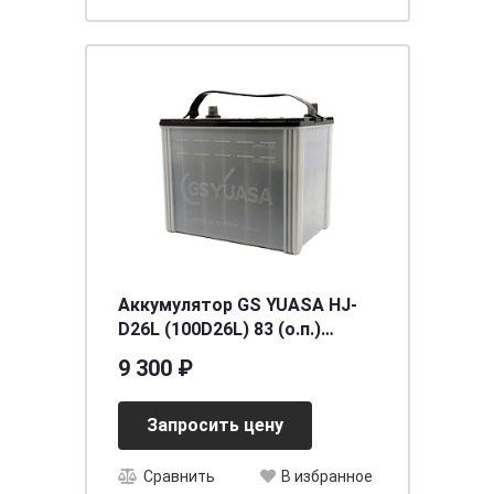
Аккумулятор GS YUASA HJ-
D26L (100D26L) 83 (о.п.)
[д260ш173в225/745]
9 300 ₽
Запросить цену
Сравнить
В избранное