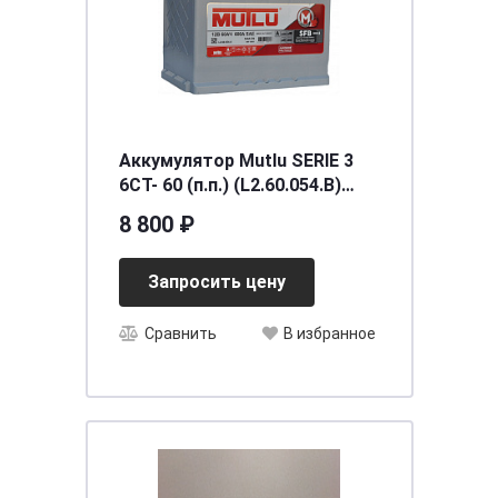
Аккумулятор Mutlu SERIE 3
6CT- 60 (п.п.) (L2.60.054.B)
необслуживаемый
8 800 ₽
[д242ш175в190/540] [L2]
Запросить цену
Сравнить
В избранное