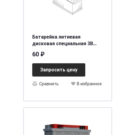
Батарейка литиевая
дисковая специальная 3В
1шт Camelion Lithium CR1620-
60 ₽
BP1
Запросить цену
Сравнить
В избранное