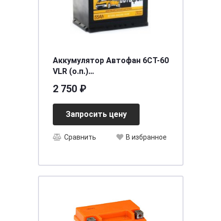
Аккумулятор Автофан 6СТ-60
VLR (о.п.)
[д242ш175в190/470EN] [L2]
2 750 ₽
Запросить цену
Сравнить
В избранное