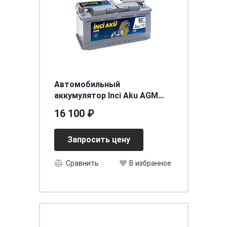
Автомобильный
аккумулятор Inci Aku AGM
S&S 6СТ-92 (о.п.)
16 100 ₽
[д352ш175в190/850]
Запросить цену
Сравнить
В избранное