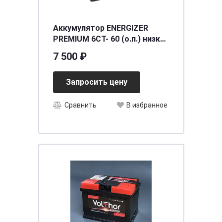
Аккумулятор ENERGIZER
PREMIUM 6CT- 60 (о.п.) низкий
(EM60LB2)
7 500 ₽
[д242ш175в175/540] [LB2]
Запросить цену
Сравнить
В избранное