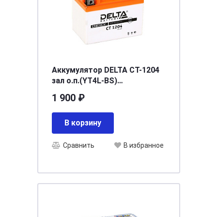
Аккумулятор DELTA СТ-1204
зал о.п.(YT4L-BS)
[д113ш70в89/50]
1 900 ₽
В корзину
Сравнить
В избранное