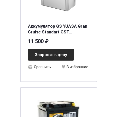
Аккумулятор GS YUASA Gran
Cruise Standart GST
(105D31R) 80 (п.п.)
11 500 ₽
[д302ш172в225/710]
Запросить цену
Сравнить
В избранное