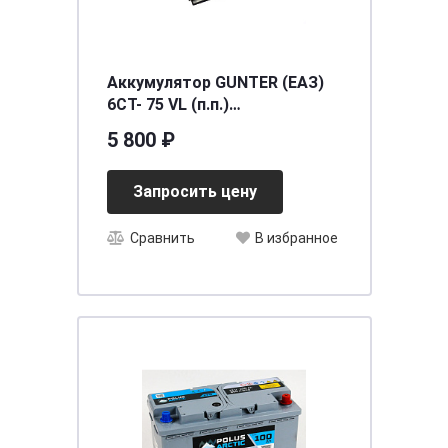
Аккумулятор GUNTER (ЕАЗ)
6СТ- 75 VL (п.п.)
[д276ш175в190/540EN/600SAE]
5 800 ₽
[L3]
Запросить цену
Сравнить
В избранное