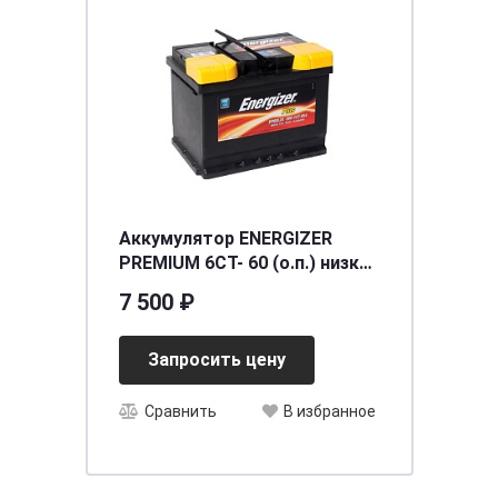
Аккумулятор ENERGIZER
PREMIUM 6CT- 60 (о.п.) низкий
(EM60LB2)
7 500 ₽
[д242ш175в175/540] [LB2]
Запросить цену
Сравнить
В избранное