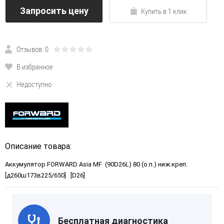
Запросить цену
Купить в 1 клик
Отзывов: 0
В избранное
Недоступно
Описание товара:
Аккумулятор FORWARD Asia MF (90D26L) 80 (о.п.) ниж.креп.
[д260ш173в225/650] [D26]
Бесплатная диагностика