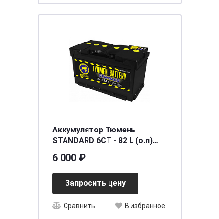
Аккумулятор Тюмень
STANDARD 6СТ - 82 L (о.п)
низ. Ca/Ca
6 000 ₽
[д313ш175в175/720] [LB4]
Запросить цену
Сравнить
В избранное