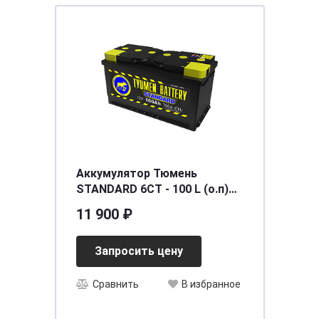
Аккумулятор Тюмень
STANDARD 6СТ - 100 L (о.п)
[д352ш175в190/790]
11 900 ₽
Запросить цену
Сравнить
В избранное