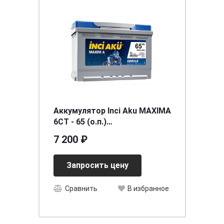
Аккумулятор Inci Aku MAXIMA
6СТ - 65 (о.п.)
[д242ш175в190/640EN] [L2]
7 200 ₽
Запросить цену
Сравнить
В избранное