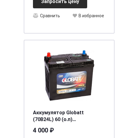
Запросить цену
Сравнить
В избранное
Аккумулятор Globatt
(70B24L) 60 (о.п)
[д238ш129в227/500] [B24]
4 000 ₽