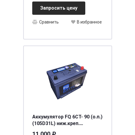
Запросить цену
Сравнить
В избранное
Аккумулятор FQ 6СТ- 90 (о.п.)
(105D31L) ниж.креп.
[д303ш172в220/750] [D31]
11 000 ₽