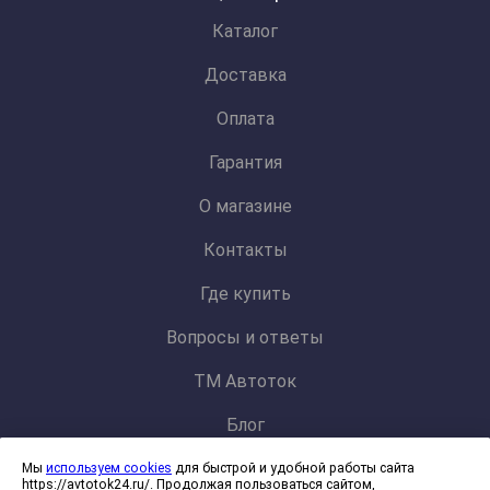
Каталог
Доставка
Оплата
Гарантия
О магазине
Контакты
Где купить
Вопросы и ответы
ТМ Автоток
Блог
Мы
используем cookies
для быстрой и удобной работы сайта
Политика конфиденциальности и обработки персональных данных
https://avtotok24.ru/. Продолжая пользоваться сайтом,