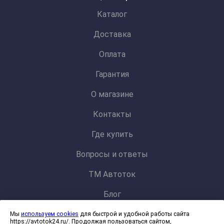
Каталог
Доставка
Оплата
Гарантия
О магазине
Контакты
Где купить
Вопросы и ответы
ТМ Автоток
Блог
Мы
используем cookies
для быстрой и удобной работы сайта
Политика конфиденциальности и обработки персональных данных
https://avtotok24.ru/. Продолжая пользоваться сайтом,